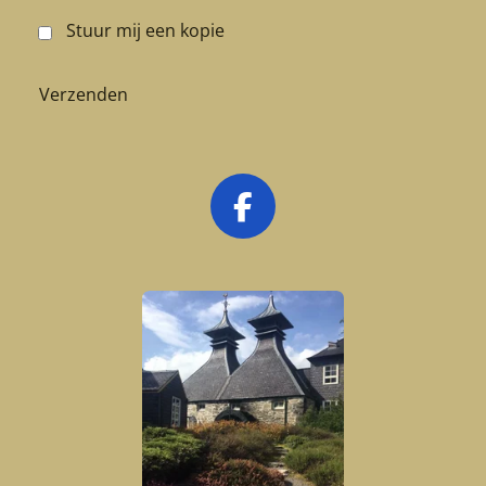
Stuur mij een kopie
Verzenden
F
a
c
e
b
o
o
k