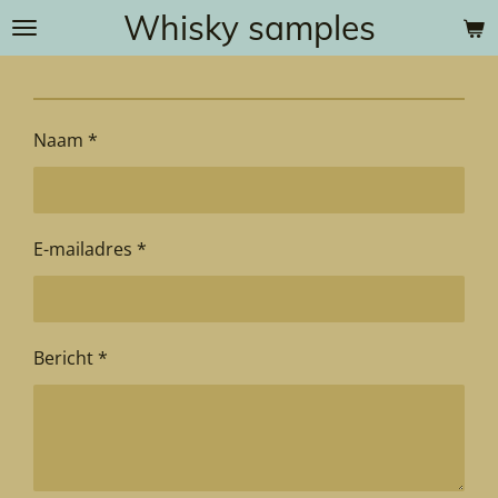
Whisky samples
Ga
direct
naar
de
hoofdinhoud
Naam *
E-mailadres *
Bericht *