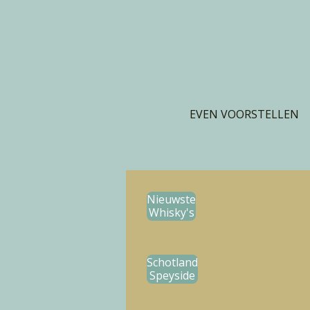
Ga
direct
naar
de
hoofdinhoud
EVEN VOORSTELLEN
Nieuwste
Whisky's
Schotland
Speyside