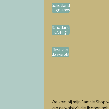
Schotland
Highlands
Schotland
Overig
Rest van
de wereld
Welkom bij mijn Sample Shop w
van de whisky’s die ik open heb