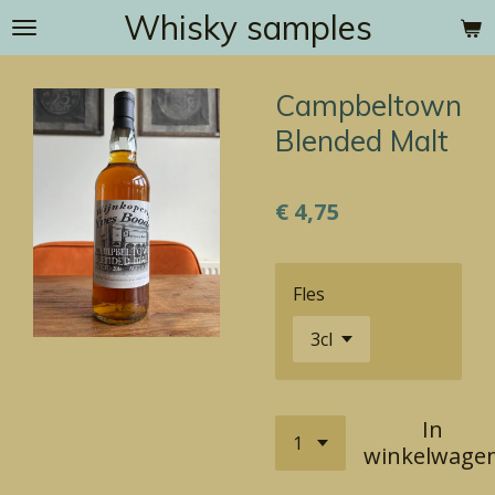
Whisky samples
Ga
direct
naar
Campbeltown
de
hoofdinhoud
Blended Malt
€ 4,75
Fles
In
winkelwage