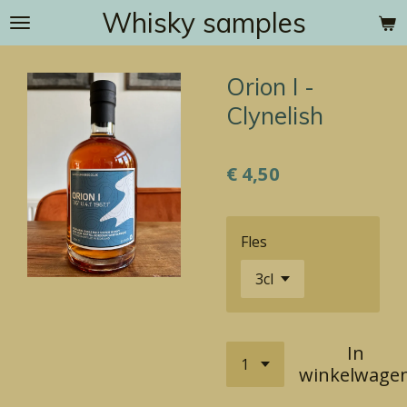
Whisky samples
Ga
direct
naar
Orion I -
de
hoofdinhoud
Clynelish
€ 4,50
Fles
In
winkelwage